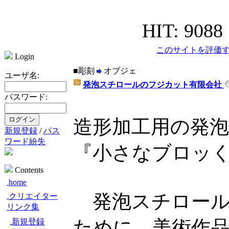
HIT: 9088
このサイトを評価す
Login
■彫刻
オブジェ
ユーザ名:
発泡スチロールのフジカット有限会社
パスワード:
造形加工用の発
新規登録
/
パス
ワード紛失
『小さなブロッ
Contents
home
発泡スチロール
クリエイター
リンク集
ために、美術作
新規登録