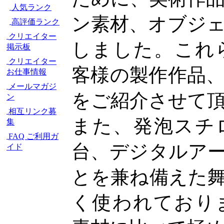
人気ランク
ン素材、オブジ
高評価ランク
クリエイター
しました。これ
掲示板
クリエイター
客様の製作作品
お仕事情報
メールマガジ
をご紹介させて
ン
相互リンク募
また、発泡スチ
集
FAQ ご利用ガ
台、デジタルア
イド
とを兼ね備えた
く使われており