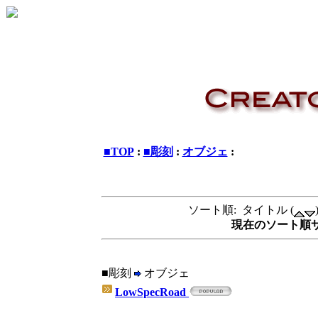
■TOP
:
■彫刻
:
オブジェ
:
ソート順: タイトル (
現在のソート順サイト
■彫刻
オブジェ
LowSpecRoad